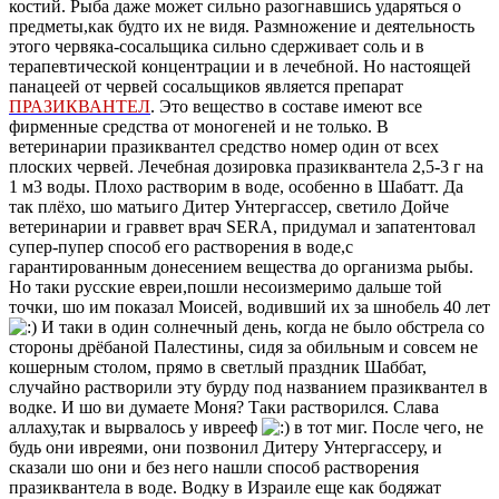
костий. Рыба даже может сильно разогнавшись ударяться о
предметы,как будто их не видя. Размножение и деятельность
этого червяка-сосальщика сильно сдерживает соль и в
терапевтической концентрации и в лечебной. Но настоящей
панацеей от червей сосальщиков является препарат
ПРАЗИКВАНТЕЛ
. Это вещество в составе имеют все
фирменные средства от моногеней и не только. В
ветеринарии празиквантел средство номер один от всех
плоских червей. Лечебная дозировка празиквантела 2,5-3 г на
1 м3 воды. Плохо растворим в воде, особенно в Шабатт. Да
так плёхо, шо матьиго Дитер Унтергассер, светило Дойче
ветеринарии и граввет врач SERA, придумал и запатентовал
супер-пупер способ его растворения в воде,с
гарантированным донесением вещества до организма рыбы.
Но таки русские евреи,пошли несоизмеримо дальше той
точки, шо им показал Моисей, водивший их за шнобель 40 лет
И таки в один солнечный день, когда не было обстрела со
стороны дрёбаной Палестины, сидя за обильным и совсем не
кошерным столом, прямо в светлый праздник Шаббат,
случайно растворили эту бурду под названием празиквантел в
водке. И шо ви думаете Моня? Таки растворился. Слава
аллаху,так и вырвалось у иврееф
в тот миг. После чего, не
будь они ивреями, они позвонил Дитеру Унтергассеру, и
сказали шо они и без него нашли способ растворения
празиквантела в воде. Водку в Израиле еще как бодяжат