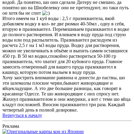
водой. Да понятно, шо они сделали Дитеру не смешно, да
понятно шо на Шнобелевку они не претендуют, но таки путь
он хотя бы не спит
Итого имеем на 1 куб воды : 2,5 г празиквантела, вкой
добавляем водку в кол- ве две рюмки 40-50мл , одну в себя,
вторую в празиквантел. Перемешиваем празиквантел в водке
до полного растворения. И вливаем в воду пруда под струю
воды или под распылитель. Празиквантел расходуем из
расчета 2,5 г на 1 м3 воды пруда. Водку для растворения,
можно не увеличивать в объёме и выпить самим оставшиеся
450 гр. В 50 мл водки,спокойно раствориться 50-100 гр
празиквантела, что хватит для 20 кубового пруда. Главное
замесить отмеренный для вашего пруда празиквантел в
кашицу, которую потом выльем в воду пруда.
Хочу заострить внимание раввина и донести до паствы, шо
эти шлемазлы плоские черви,бывают живородящие и
яйцекладущие. А это две большие разницы, как говорят в
красавице Одессе. Те шо живородящие с них спросу нет.
Жахнул празиквантелом и они жмурики, а вот с теми шо яйца
кладут посложней. Вносим празиквантел три раза. Каждый
четвертый день в полной дозировке.
Вернуться к началу
Реклама