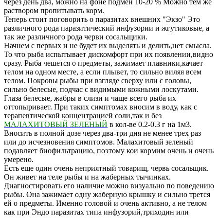
через день два, можно на фоне подмен 10-20 % Можно тем же
раствором пропитывать корм.
Теперь стоит поговорить о паразитах внешних "Экзо" Это
различного рода паразитический инфузории и жгутиковые, а
так же различного рода черви сосальщики.
Начнем с первых и не будет их выделять и делить,нет смысла.
То что рыба испытывает дискомфорт при их появлении,видно
сразу. Рыба чешется о предметы, зажимает плавники,качает
телом на одном месте, а если плывет, то сильно виляя всем
телом. Покровы рыбы при взгляде сверху или с головы,
сильно белесые, подчас с видимыми кожными лоскутами.
Глаза белесые, жабры в слизи и чаще всего рыба их
оттопыривает. При таких симптомах вносим в воду, как с
терапевтической концентрацией соли,так и без
МАЛАХИТОВЫЙ ЗЕЛЕНЫЙ
в кол-ве 0.2-0.3 г на 1м3.
Вносить в полной дозе через два-три дня не менее трех раз
или до исчезновения симптомов. Малахитовый зеленый
подавляет биофильтрацию, поэтому кои кормим очень и очень
умерено.
Есть еще один очень неприятный товарищ, червь сосальщик.
Он живет на теле рыбы и на жаберных тычинках.
Диагностировать его наличие можно визуально по поведению
рыбы. Она зажимает одну жаберную крышку и сильно трется
ей о предметы. Именно головой и очень активно, а не телом
как при Эндо паразитах типа инфузорий,триходин или