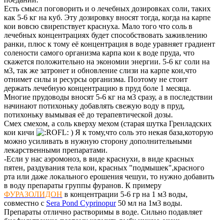
Есть смысл поговорить и о лечебных дозировках соли, таких
как 5-6 кг на куб. Эту дозировку вносят тогда, когда на карпе
кои вовсю свирепствует краснуха. Мало того что соль в
лечебных концентрациях будет способствовать заживлению
ранки, плюс к тому её концентрация в воде уравняет градиент
солености самого организма карпа кои к воде пруда, что
скажется положительно на экономии энергии. 5-6 кг соли на
м3, так же затронет и обновление слизи на карпе кои,что
отнимет силы и ресурсы организма. Поэтому не стоит
держать лечебную концентрацию в пруд боле 1 месяца.
Многие прудоводы вносят 5-6 кг на м3 сразу, а в последствии
начинают потихоньку добавлять свежую воду в пруд,
потихоньку вымывая её до терапевтической дозы.
Смех смехом, а соль кверху мехом (старая шутка Гренладских
кои кичи
) Я к тому,что соль это некая база,которую
можно усиливать в нужную сторону дополнительными
лекарственными препаратами.
-Если у нас аэромоноз, в виде краснухи, в виде красных
пятен, раздувания тела кои, красных "подмышек",красного
рта или даже локального ерошения чешуи, то нужно добавить
в воду препараты группы фуранов. К примеру
ФУРАЗОЛИДОН
в концентрации 5-6 гр на 1 м3 воды,
совместно с
Sera Pond Cyprinopur
50 мл на 1м3 воды.
Препараты отлично растворимы в воде. Сильно подавляет