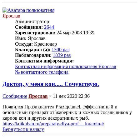
Ярослав
Администратор
Сообщения:
2644
Зарегистрирован:
24 мар 2008 19:39
Имя:
Ярослав
Откуда:
Краснодар
Благодарил (а):
1300 раз
Поблагодарили:
1839 раз
Контактная информация:
Контактная информация пользователя Ярослав
№ контактного телефона
Доктор, у меня кои..... Сочувствую.
Сообщение
Ярослав
»
11 дек 2020 22:36
Появился Празиквантел.Praziquantel. Эффективный и
безопасный препарат от жаберных и кожных сосальщиков у
карпов кои и других декоративных рыб.
https://koikuban.ru/preparaty-dlya-prof ... loramin-t/
Вернуться к началу