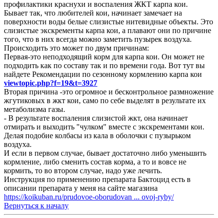
профилактики краснухи и воспаления ЖКТ карпа кои.
Бывает так, что любителей кои, начинает замечает на
поверхности воды белые слизистые нитевидные объекты. Это
слизистые экскременты карпа кои, а плавают они по причине
того, что в них всегда можно заметить пузырек воздуха.
Происходить это может по двум причинам:
Первая-это неподходящий корм для карпа кои. Он может не
подходить как по составу так и по времени года. Вот тут вы
найдете Рекомендации по сезонному кормлению карпа кои
viewtopic.php?f=19&t=3927
Вторая причина -это огромное и бесконтрольное размножение
жгутиковых в жкт кои, само по себе выделят в результате их
метаболизма газы.
- В результате воспаления слизистой жкт, она начинает
отмирать и выходить "чулком" вместе с экскрементами кои.
Делая подобие колбасы из кала в оболочки с пузырьком
воздуха.
И если в первом случае, бывает достаточно либо уменьшить
кормление, либо сменить состав корма, а то и вовсе не
кормить, то во втором случае, надо уже лечить.
Инструкция по применению препарата Бактоцид есть в
описании препарата у меня на сайте магазина
https://koikuban.ru/prudovoe-oborudovan ... ovoj-ryby/
Вернуться к началу