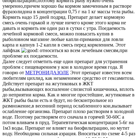
биофильтрацию,поэтому кормить рыбу нужно очень
умеренно,причем хорошо бы кормом замоченным в растворе
фуразолидона в концентрации 0,75 г на 1 кг массы тела рыбы.
Кормить надо 15 дней подряд. Препарат делает кормовую
смесь очень горькой и лучше ничего кроме этого корма не
давать и кормить им один раз в сутки с утра. Поедаемость
лечебной кормовой смеси, можно повысить купив в
рыболовном магазине любые капли-приманки для ловли
карпа и капнув 1-2 капли в смесь перед кормлением. Этот
лайфхак
относиться ко всем лечебным смесям,при
проблеме их поедаемости.
Далее следует отметить еще один препарат для устранения
проблем с пищеварением у кои в холодное время года. Я
говорю от
МЕТРОНИДАЗОЛЕ
Этот препарат известен всем
любителям цихлид, как незаменимое средство от гексамитоза.
Действует препарат на жгутиковых в ЖКТ
рыбы,вызывающих воспаление слизистой кишечника, вплоть
до неприятии корма. Как и многие простейшие, жгутиковые в
ЖКТ рыбы были есть и будут, но бесконтрольное из
размножение,в весенний период ослабленного кои,вызывает
ослабление организма. Препарат плохо растворим в холодной
воде. Поэтому растворяем его сначала в горячей 50-60С а
потом вливаем в пруд. Терапевтическая концентрация 5-6г на
1м3 воды. Препарат не влияет на биофильтрацию, но мутит
воду. Необходима сильная аэрация. Вноситься по схеме 4-5 раз