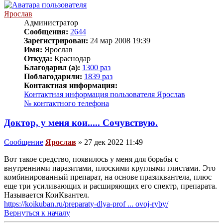
Ярослав
Администратор
Сообщения:
2644
Зарегистрирован:
24 мар 2008 19:39
Имя:
Ярослав
Откуда:
Краснодар
Благодарил (а):
1300 раз
Поблагодарили:
1839 раз
Контактная информация:
Контактная информация пользователя Ярослав
№ контактного телефона
Доктор, у меня кои..... Сочувствую.
Сообщение
Ярослав
»
27 дек 2022 11:49
Вот такое средство, появилось у меня для борьбы с
внутренними паразитами, плоскими круглыми глистами. Это
комбинированный препарат, на основе празиквантела, плюс
еще три усиливающих и расширяющих его спектр, препарата.
Называется КоиКвантел.
https://koikuban.ru/preparaty-dlya-prof ... ovoj-ryby/
Вернуться к началу