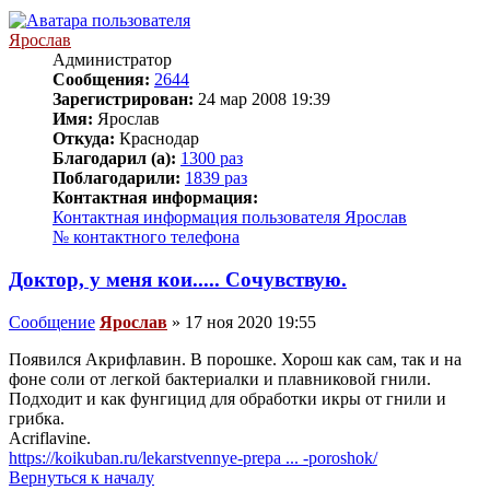
Ярослав
Администратор
Сообщения:
2644
Зарегистрирован:
24 мар 2008 19:39
Имя:
Ярослав
Откуда:
Краснодар
Благодарил (а):
1300 раз
Поблагодарили:
1839 раз
Контактная информация:
Контактная информация пользователя Ярослав
№ контактного телефона
Доктор, у меня кои..... Сочувствую.
Сообщение
Ярослав
»
17 ноя 2020 19:55
Появился Акрифлавин. В порошке. Хорош как сам, так и на
фоне соли от легкой бактериалки и плавниковой гнили.
Подходит и как фунгицид для обработки икры от гнили и
грибка.
Acriflavine.
https://koikuban.ru/lekarstvennye-prepa ... -poroshok/
Вернуться к началу