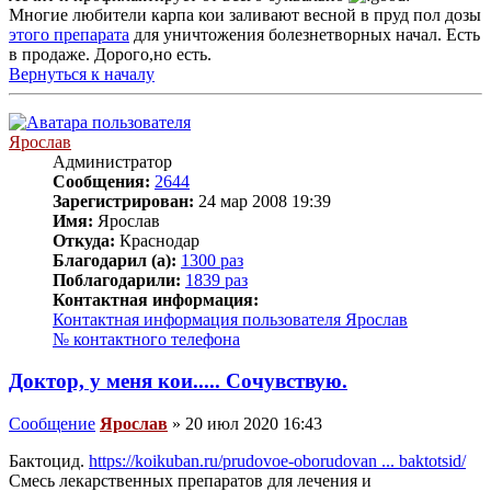
Многие любители карпа кои заливают весной в пруд пол дозы
этого препарата
для уничтожения болезнетворных начал. Есть
в продаже. Дорого,но есть.
Вернуться к началу
Ярослав
Администратор
Сообщения:
2644
Зарегистрирован:
24 мар 2008 19:39
Имя:
Ярослав
Откуда:
Краснодар
Благодарил (а):
1300 раз
Поблагодарили:
1839 раз
Контактная информация:
Контактная информация пользователя Ярослав
№ контактного телефона
Доктор, у меня кои..... Сочувствую.
Сообщение
Ярослав
»
20 июл 2020 16:43
Бактоцид.
https://koikuban.ru/prudovoe-oborudovan ... baktotsid/
Смесь лекарственных препаратов для лечения и