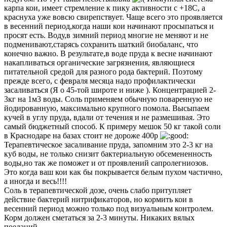
карпа кои, имеет стремление к пику активности с +18С, а
краснуха уже вовсю свирепствует. Чаще всего это проявляется
в весенний период,когда наши кои начинают просыпаться и
просят есть. Воду,в зимний период многие не меняют и не
подменивают,старясь сохранить шаткий биобаланс, что
конечно важно. В результате,в воде пруда к весне начинают
накапливаться органические загрязнения, являющиеся
питательной средой для разного рода бактерий. Поэтому
прежде всего, с февраля месяца надо профилактически
засаливаться (Я о 45-той широте и ниже ). Концентрацией 2-
3кг на 1м3 воды. Соль применяем обычную поваренную не
йодированную, максимально крупного помола. Высыпаем
кучей в углу пруда, вдали от течения и не размешивая. Это
самый бюджетный способ. К примеру мешок 50 кг такой соли
в Краснодаре на базах стоит не дороже 400р
Терапевтическое засаливание пруда, запомним это 2-3 кг на
куб воды, не только снизит бактериальную обсемененность
воды,но так же поможет и от проявлений сапролегниозов.
Это когда ваш кои как бы покрывается белым пухом частично,
а иногда и весь!!!!
Соль в терапевтической дозе, очень слабо притупляет
действие бактерий нитрификаторов, но кормить кои в
весенний период можно только под визуальным контролем.
Корм должен сметаться за 2-3 минуты. Никаких вялых
поеданий.