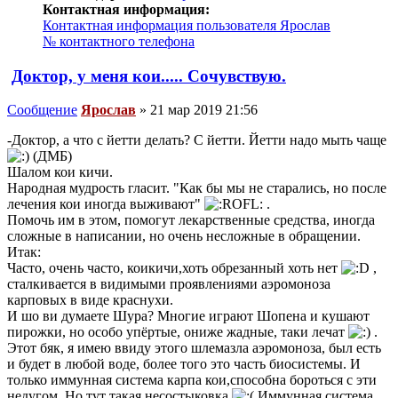
Контактная информация:
Контактная информация пользователя Ярослав
№ контактного телефона
Доктор, у меня кои..... Сочувствую.
Сообщение
Ярослав
»
21 мар 2019 21:56
-Доктор, а что с йетти делать? С йетти. Йетти надо мыть чаще
(ДМБ)
Шалом кои кичи.
Народная мудрость гласит. "Как бы мы не старались, но после
лечения кои иногда выживают"
.
Помочь им в этом, помогут лекарственные средства, иногда
сложные в написании, но очень несложные в обращении.
Итак:
Часто, очень часто, коикичи,хоть обрезанный хоть нет
,
сталкивается в видимыми проявлениями аэромоноза
карповых в виде краснухи.
И шо ви думаете Шура? Многие играют Шопена и кушают
пирожки, но особо упёртые, ониже жадные, таки лечат
.
Этот бяк, я имею ввиду этого шлемазла аэромоноза, был есть
и будет в любой воде, более того это часть биосистемы. И
только иммунная система карпа кои,способна бороться с эти
недугом. Но тут такая несостыковка
Иммунная система