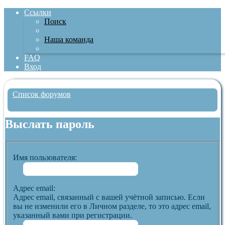
Ссылки
Поиск
Наша команда
FAQ
Вход
Список форумов
Поиск
Выслать пароль
Имя пользователя:
Адрес email:
Адрес email, связанный с вашей учётной записью. Если
вы не изменили его в Личном разделе, то это адрес email,
указанный вами при регистрации.