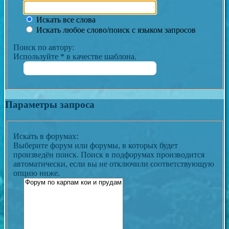
Искать все слова
Искать любое слово/поиск с языком запросов
Поиск по автору:
Используйте * в качестве шаблона.
Параметры запроса
Искать в форумах:
Выберите форум или форумы, в которых будет
произведён поиск. Поиск в подфорумах производится
автоматически, если вы не отключили соответствующую
опцию ниже.