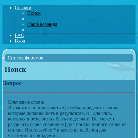
Ссылки
Поиск
Наша команда
FAQ
Вход
Список форумов
Поиск
Запрос
Ключевые слова:
Вы можете использовать
+
, чтобы определить слова,
которые должны быть в результатах, и
-
для слов,
которых в результатах быть не должно. Вы можете
разделить слова символом
|
для поиска любого слова из
списка. Используйте
*
в качестве шаблона для
частичного совпадения.