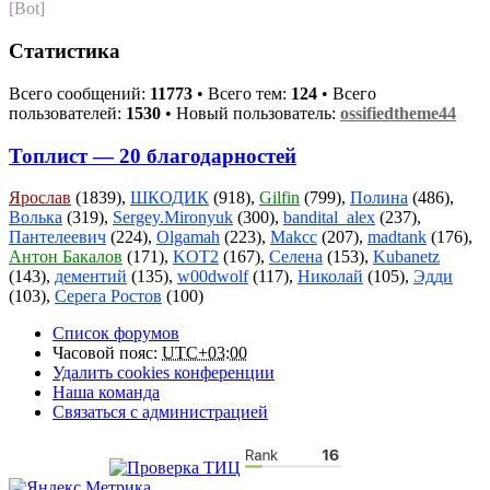
[Bot]
Статистика
Всего сообщений:
11773
• Всего тем:
124
• Всего
пользователей:
1530
• Новый пользователь:
ossifiedtheme44
Топлист — 20 благодарностей
Ярослав
(1839),
ШКОДИК
(918),
Gilfin
(799),
Полина
(486),
Волька
(319),
Sergey.Mironyuk
(300),
bandital_alex
(237),
Пантелеевич
(224),
Olgamah
(223),
Makcc
(207),
madtank
(176),
Антон Бакалов
(171),
KOT2
(167),
Селена
(153),
Kubanetz
(143),
дементий
(135),
w00dwolf
(117),
Николай
(105),
Эдди
(103),
Серега Ростов
(100)
Список форумов
Часовой пояс:
UTC+03:00
Удалить cookies конференции
Наша команда
Связаться с администрацией